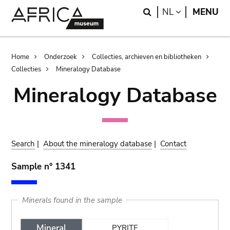
Skip
Skip
Search
LANGUAGE
NL
MENU
to
to
main
search
content
Breadcrumb
Home
Onderzoek
Collecties, archieven en bibliotheken
Collecties
Mineralogy Database
Mineralogy Database
Search
|
About the mineralogy database
|
Contact
Sample n° 1341
Minerals found in the sample
Mineral
PYRITE