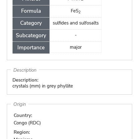
Formula
FeS
2
Category
sulfides and sulfosalts
Subcategory
-
Importance
major
Description
Description:
crystals (mm) in grey phyllite
Origin
Country:
Congo (RDC)
Region: