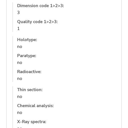
Dimension code 1>2>3:
3
Quality code 1>2>3:
1
Holotype:
no
Paratype:
no
Radioactive:
no
Thin section:
no
Chemical analysis:
no
X-Ray spectra: