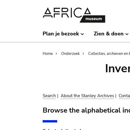
Skip
Skip
to
to
main
search
content
Plan je bezoek
Zien & doen
Breadcrumb
Home
Onderzoek
Collecties, archieven en 
Inve
Search
|
About the Stanley Archives
|
Conta
Browse the alphabetical in