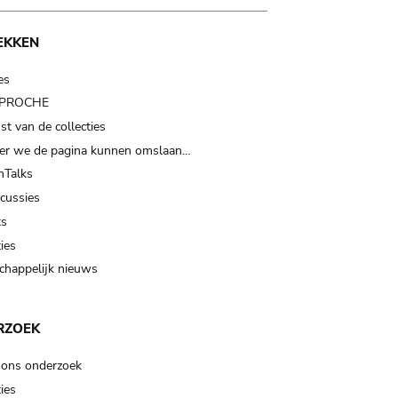
EKKEN
es
t PROCHE
t van de collecties
er we de pagina kunnen omslaan…
Talks
scussies
ts
ies
happelijk nieuws
RZOEK
 ons onderzoek
ies