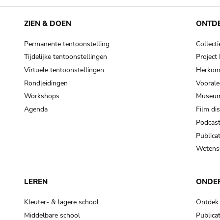
ZIEN & DOEN
ONTD
Permanente tentoonstelling
Collecti
Tijdelijke tentoonstellingen
Projec
Virtuele tentoonstellingen
Herkoms
Rondleidingen
Voorale
Workshops
Museum
Agenda
Film di
Podcas
Publicat
Wetensc
LEREN
ONDE
Kleuter- & lagere school
Ontdek
Middelbare school
Publicat