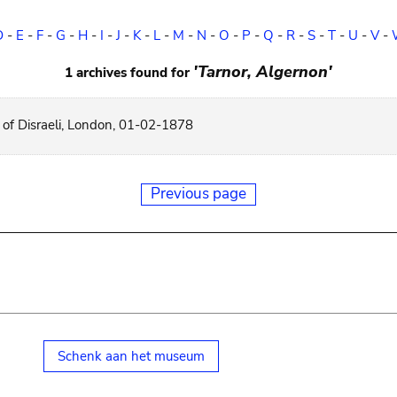
D
-
E
-
F
-
G
-
H
-
I
-
J
-
K
-
L
-
M
-
N
-
O
-
P
-
Q
-
R
-
S
-
T
-
U
-
V
-
'Tarnor, Algernon'
1 archives found for
. of Disraeli, London, 01-02-1878
Previous page
Schenk aan het museum