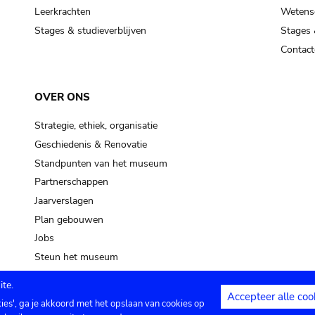
Leerkrachten
Wetensc
Stages & studieverblijven
Stages 
Contact
OVER ONS
Strategie, ethiek, organisatie
Geschiedenis & Renovatie
Standpunten van het museum
Partnerschappen
Jaarverslagen
Plan gebouwen
Jobs
Steun het museum
te.
Accepteer alle coo
kies', ga je akkoord met het opslaan van cookies op