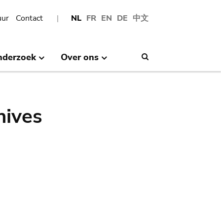
uur
Contact
NL
FR
EN
DE
中文
nderzoek
Over ons
Search
hives