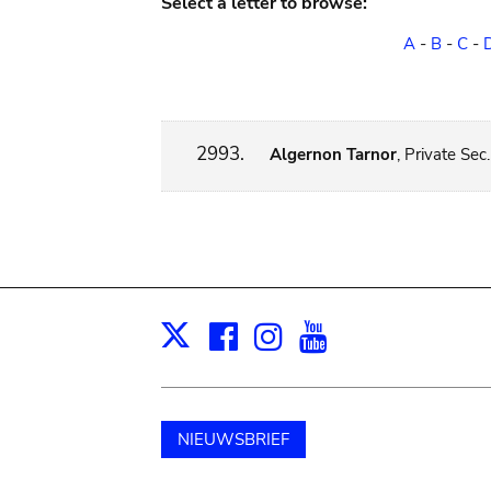
Select a letter to browse:
A
-
B
-
C
-
2993.
Algernon Tarnor
, Private Sec
Facebook
Instagram
Youtube
Print
X
NIEUWSBRIEF