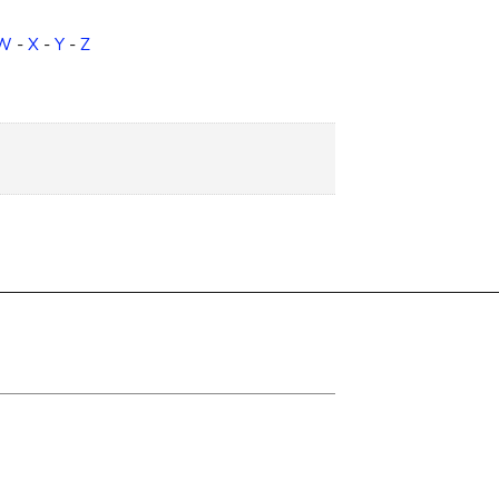
W
-
X
-
Y
-
Z