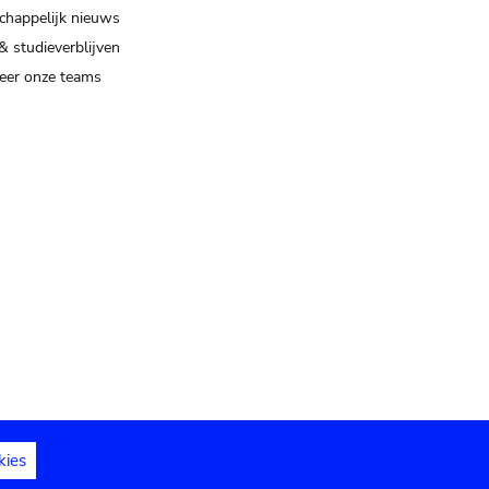
happelijk nieuws
& studieverblijven
eer onze teams
kies