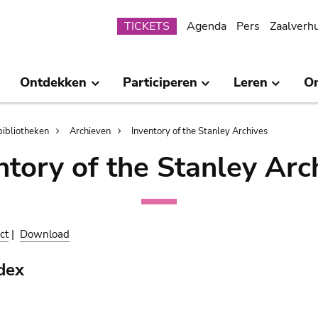
Submenu
TICKETS
Agenda
Pers
Zaalverh
Ontdekken
Participeren
Leren
O
bibliotheken
Archieven
Inventory of the Stanley Archives
ntory of the Stanley Arc
ct
|
Download
dex