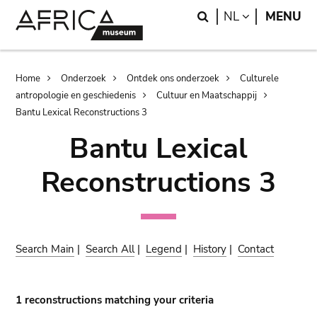
Skip
Skip
Search
LANGUAGE
NL
MENU
to
to
main
search
content
Breadcrumb
Home
Onderzoek
Ontdek ons onderzoek
Culturele
antropologie en geschiedenis
Cultuur en Maatschappij
Bantu Lexical Reconstructions 3
Bantu Lexical
Reconstructions 3
Search Main
|
Search All
|
Legend
|
History
|
Contact
1 reconstructions matching your criteria