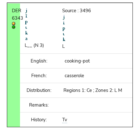
DER
Source : 3496
6343
L__ (N 3)
L
English:
cooking-pot
French:
casserole
Distribution:
Regions 1: Ce ; Zones 2: L M
Remarks:
History:
Tv