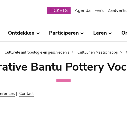
Submenu
TICKETS
Agenda
Pers
Zaalverh
Ontdekken
Participeren
Leren
O
Culturele antropologie en geschiedenis
Cultuur en Maatschappij
ative Bantu Pottery Voc
erences
|
Contact