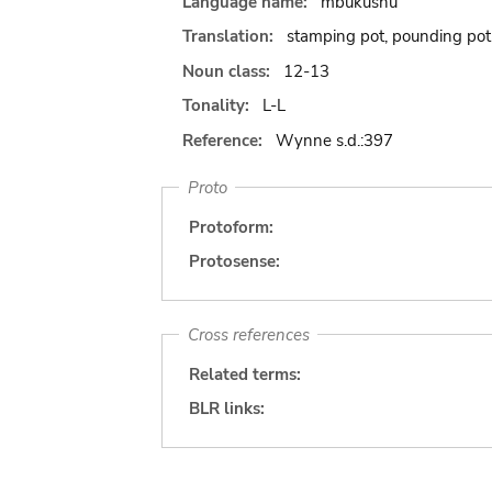
Language name:
mbukushu
Translation:
stamping pot, pounding pot
Noun class:
12-13
Tonality:
L-L
Reference:
Wynne s.d.:397
Proto
Protoform:
Protosense:
Cross references
Related terms:
BLR links: