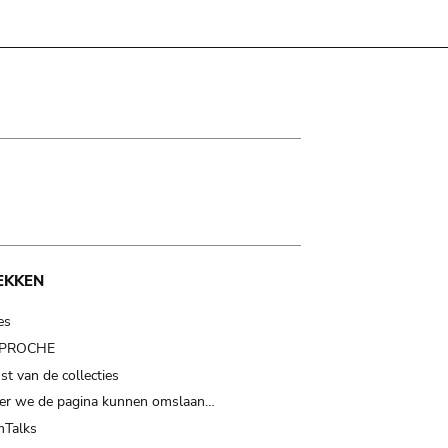
EKKEN
es
t PROCHE
t van de collecties
er we de pagina kunnen omslaan…
Talks