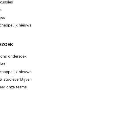
scussies
ts
ies
happelijk nieuws
RZOEK
 ons onderzoek
ies
happelijk nieuws
& studieverblijven
eer onze teams