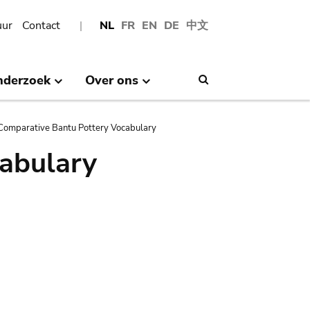
uur
Contact
NL
FR
EN
DE
中文
nderzoek
Over ons
Search
Comparative Bantu Pottery Vocabulary
abulary