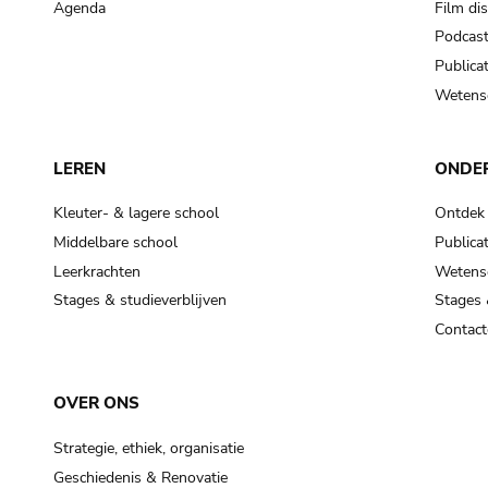
Agenda
Film di
Podcas
Publicat
Wetensc
LEREN
ONDE
Kleuter- & lagere school
Ontdek
Middelbare school
Publicat
Leerkrachten
Wetensc
Stages & studieverblijven
Stages 
Contact
OVER ONS
Strategie, ethiek, organisatie
Geschiedenis & Renovatie