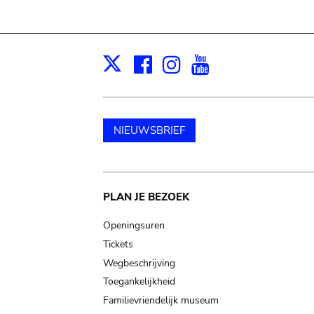
Facebook
Instagram
Youtube
Print
X
NIEUWSBRIEF
Main
PLAN JE BEZOEK
navigation
Openingsuren
Tickets
Wegbeschrijving
Toegankelijkheid
Familievriendelijk museum