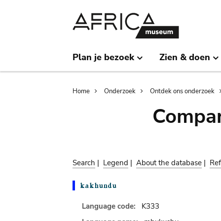
Skip
Skip
to
to
main
search
content
Plan je bezoek
Zien & doen
Breadcrumb
Home
Onderzoek
Ontdek ons onderzoek
Compar
Search
|
Legend
|
About the database
|
Ref
Language code:
K333