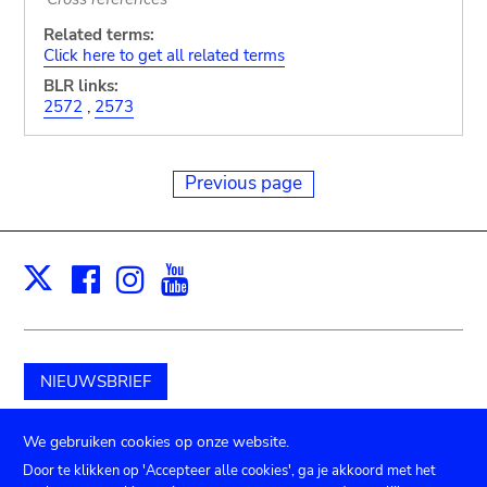
Related terms:
Click here to get all related terms
BLR links:
2572
,
2573
Previous page
Facebook
Instagram
Youtube
Print
X
NIEUWSBRIEF
Schenk aan het museum
We gebruiken cookies op onze website.
Door te klikken op 'Accepteer alle cookies', ga je akkoord met het