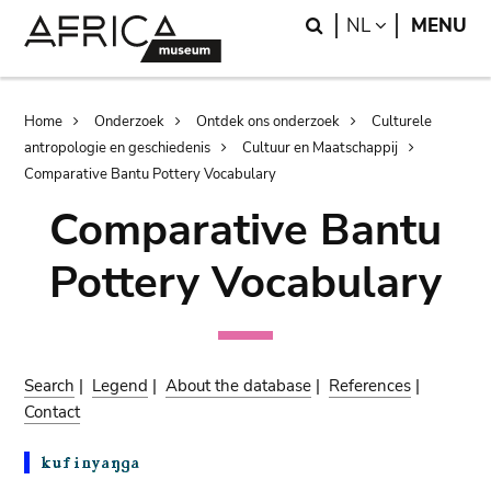
Skip
Skip
Search
LANGUAGE
NL
MENU
to
to
main
search
content
Breadcrumb
Home
Onderzoek
Ontdek ons onderzoek
Culturele
antropologie en geschiedenis
Cultuur en Maatschappij
Comparative Bantu Pottery Vocabulary
Comparative Bantu
Pottery Vocabulary
Search
|
Legend
|
About the database
|
References
|
Contact