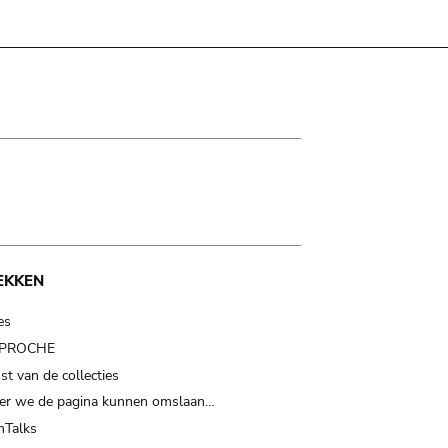
EKKEN
es
t PROCHE
t van de collecties
er we de pagina kunnen omslaan…
Talks