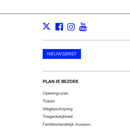
Facebook
Instagram
Youtube
Print
X
NIEUWSBRIEF
Main
PLAN JE BEZOEK
navigation
Openingsuren
Tickets
Wegbeschrijving
Toegankelijkheid
Familievriendelijk museum