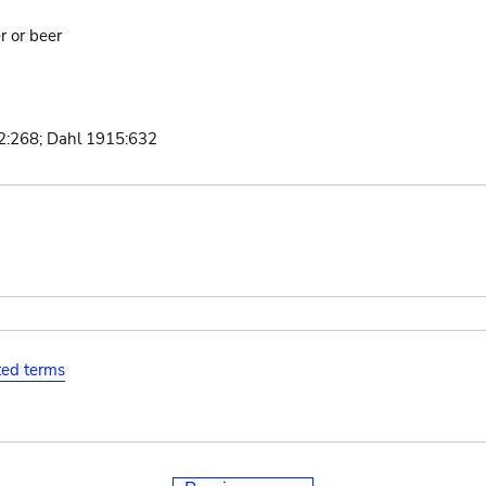
r or beer
:268; Dahl 1915:632
ated terms