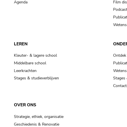
Agenda
Film di
Podcas
Publicat
Wetensc
LEREN
ONDE
Kleuter- & lagere school
Ontdek
Middelbare school
Publicat
Leerkrachten
Wetensc
Stages & studieverblijven
Stages 
Contact
OVER ONS
Strategie, ethiek, organisatie
Geschiedenis & Renovatie