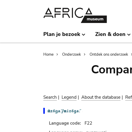
Skip
Skip
to
to
main
search
content
Plan je bezoek
Zien & doen
Breadcrumb
Home
Onderzoek
Ontdek ons onderzoek
Compar
Search
|
Legend
|
About the database
|
Ref
Language code:
F22