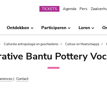
Submenu
TICKETS
Agenda
Pers
Zaalverh
Ontdekken
Participeren
Leren
O
Culturele antropologie en geschiedenis
Cultuur en Maatschappij
ative Bantu Pottery Voc
erences
|
Contact