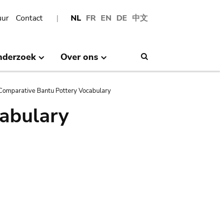
uur
Contact
NL
FR
EN
DE
中文
nderzoek
Over ons
Search
Comparative Bantu Pottery Vocabulary
abulary