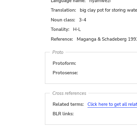
Language name:
nyamwezi
Translation:
big clay pot for storing wate
Noun class:
3-4
Tonality:
H-L
Reference:
Maganga & Schadeberg 1992
Proto
Protoform:
Protosense:
Cross references
Related terms:
Click here to get all rel
BLR links: