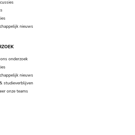
scussies
ts
ies
happelijk nieuws
RZOEK
 ons onderzoek
ies
happelijk nieuws
& studieverblijven
eer onze teams