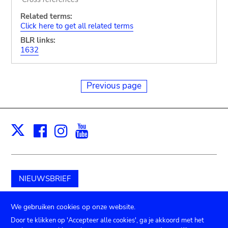
Related terms:
Click here to get all related terms
BLR links:
1632
Previous page
Facebook
Instagram
Youtube
Print
X
NIEUWSBRIEF
Schenk aan het museum
We gebruiken cookies op onze website.
Door te klikken op 'Accepteer alle cookies', ga je akkoord met het