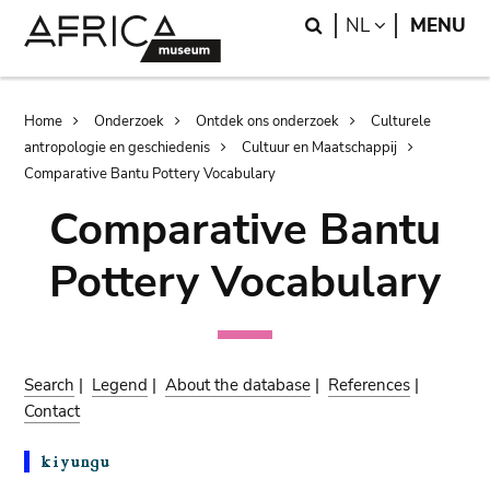
Skip
Skip
Search
LANGUAGE
NL
MENU
to
to
main
search
content
Breadcrumb
Home
Onderzoek
Ontdek ons onderzoek
Culturele
antropologie en geschiedenis
Cultuur en Maatschappij
Comparative Bantu Pottery Vocabulary
Comparative Bantu
Pottery Vocabulary
Search
|
Legend
|
About the database
|
References
|
Contact