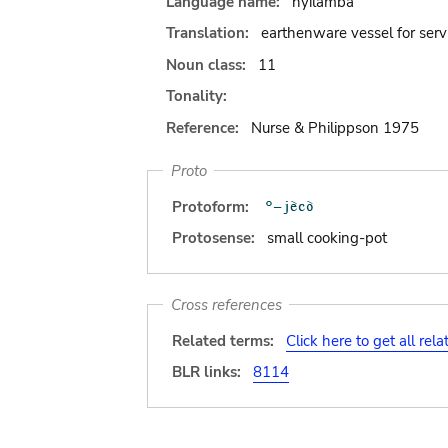
Language name:
nyilamba
Translation:
earthenware vessel for serv
Noun class:
11
Tonality:
Reference:
Nurse & Philippson 1975
Proto
Protoform:
Protosense:
small cooking-pot
Cross references
Related terms:
Click here to get all rel
BLR links:
8114