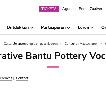
Submenu
TICKETS
Agenda
Pers
Zaalverh
Ontdekken
Participeren
Leren
O
Culturele antropologie en geschiedenis
Cultuur en Maatschappij
ative Bantu Pottery Voc
erences
|
Contact