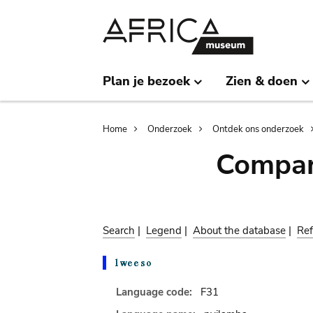
Skip
Skip
to
to
main
search
content
Plan je bezoek
Zien & doen
Breadcrumb
Home
Onderzoek
Ontdek ons onderzoek
Compar
Search
|
Legend
|
About the database
|
Ref
Language code:
F31