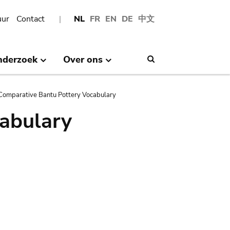
uur
Contact
NL
FR
EN
DE
中文
nderzoek
Over ons
Search
Comparative Bantu Pottery Vocabulary
abulary