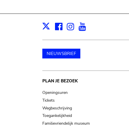
Facebook
Instagram
Youtube
Print
X
NIEUWSBRIEF
Main
PLAN JE BEZOEK
navigation
Openingsuren
Tickets
Wegbeschrijving
Toegankelijkheid
Familievriendelijk museum