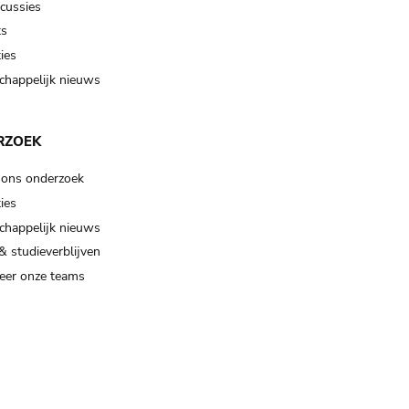
scussies
ts
ies
happelijk nieuws
RZOEK
 ons onderzoek
ies
happelijk nieuws
& studieverblijven
eer onze teams