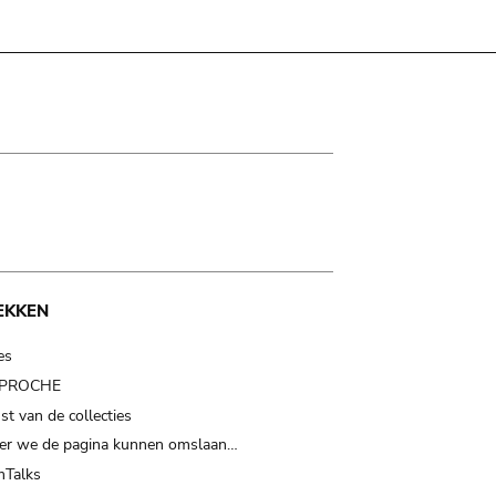
EKKEN
es
t PROCHE
t van de collecties
er we de pagina kunnen omslaan…
Talks