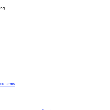
ing
ated terms