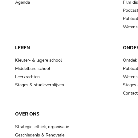
Agenda
Film di
Podcas
Publicat
Wetensc
LEREN
ONDE
Kleuter- & lagere school
Ontdek
Middelbare school
Publicat
Leerkrachten
Wetensc
Stages & studieverblijven
Stages 
Contact
OVER ONS
Strategie, ethiek, organisatie
Geschiedenis & Renovatie