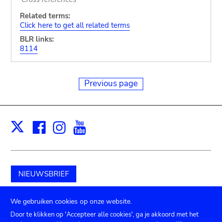
Related terms:
Click here to get all related terms
BLR links:
8114
Previous page
Facebook
Instagram
Youtube
Print
X
NIEUWSBRIEF
Schenk aan het museum
We gebruiken cookies op onze website.
Door te klikken op 'Accepteer alle cookies', ga je akkoord met het