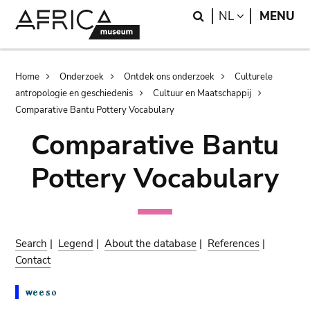
Skip
Skip
Search
LANGUAGE
NL
MENU
to
to
main
search
content
Breadcrumb
Home
Onderzoek
Ontdek ons onderzoek
Culturele
antropologie en geschiedenis
Cultuur en Maatschappij
Comparative Bantu Pottery Vocabulary
Comparative Bantu
Pottery Vocabulary
Search
|
Legend
|
About the database
|
References
|
Contact