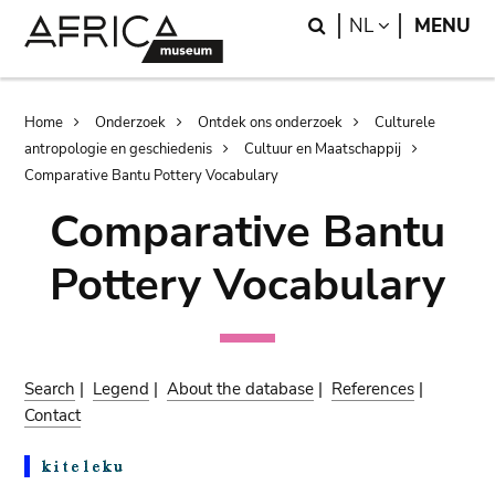
Skip
Skip
Search
LANGUAGE
NL
MENU
to
to
main
search
content
Breadcrumb
Home
Onderzoek
Ontdek ons onderzoek
Culturele
antropologie en geschiedenis
Cultuur en Maatschappij
Comparative Bantu Pottery Vocabulary
Comparative Bantu
Pottery Vocabulary
Search
|
Legend
|
About the database
|
References
|
Contact