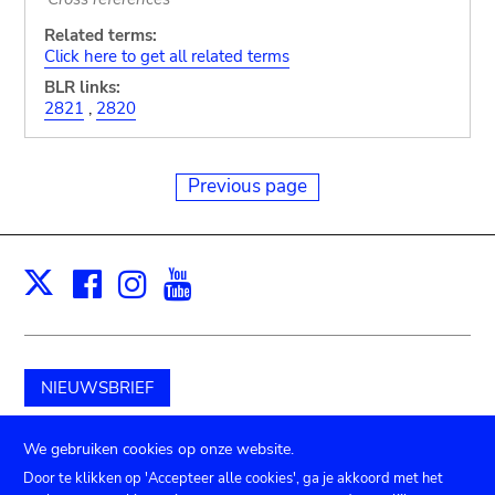
Related terms:
Click here to get all related terms
BLR links:
2821
,
2820
Previous page
Facebook
Instagram
Youtube
Print
X
NIEUWSBRIEF
Schenk aan het museum
We gebruiken cookies op onze website.
Door te klikken op 'Accepteer alle cookies', ga je akkoord met het