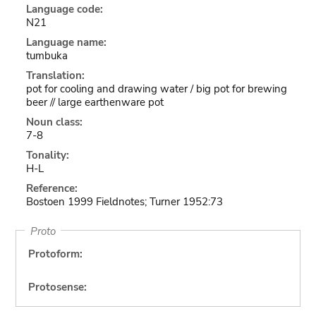
Language code:
N21
Language name:
tumbuka
Translation:
pot for cooling and drawing water / big pot for brewing
beer // large earthenware pot
Noun class:
7-8
Tonality:
H-L
Reference:
Bostoen 1999 Fieldnotes; Turner 1952:73
Proto
Protoform:
Protosense: