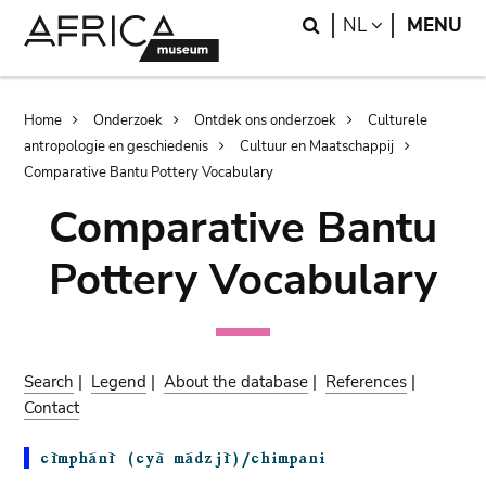
Skip
Skip
Search
LANGUAGE
NL
MENU
to
to
main
search
content
Breadcrumb
Home
Onderzoek
Ontdek ons onderzoek
Culturele
antropologie en geschiedenis
Cultuur en Maatschappij
Comparative Bantu Pottery Vocabulary
Comparative Bantu
Pottery Vocabulary
Search
|
Legend
|
About the database
|
References
|
Contact