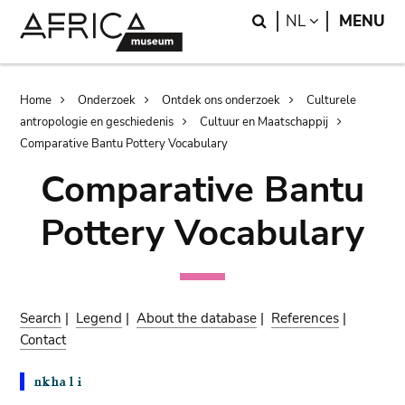
Skip
Skip
Search
LANGUAGE
NL
MENU
to
to
main
search
content
Breadcrumb
Home
Onderzoek
Ontdek ons onderzoek
Culturele
antropologie en geschiedenis
Cultuur en Maatschappij
Comparative Bantu Pottery Vocabulary
Comparative Bantu
Pottery Vocabulary
Search
|
Legend
|
About the database
|
References
|
Contact