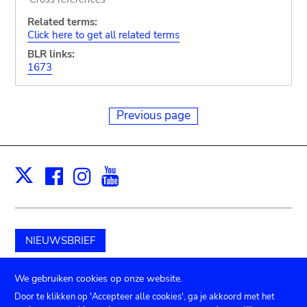
Related terms:
Click here to get all related terms
BLR links:
1673
Previous page
Facebook
Instagram
Youtube
Print
X
NIEUWSBRIEF
Schenk aan het museum
We gebruiken cookies op onze website.
Door te klikken op 'Accepteer alle cookies', ga je akkoord met het