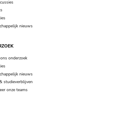
scussies
ts
ies
happelijk nieuws
RZOEK
 ons onderzoek
ies
happelijk nieuws
& studieverblijven
eer onze teams