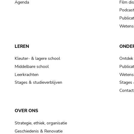
Agenda
Film di
Podcas
Publicat
Wetensc
LEREN
ONDE
Kleuter- & lagere school
Ontdek
Middelbare school
Publicat
Leerkrachten
Wetensc
Stages & studieverblijven
Stages 
Contact
OVER ONS
Strategie, ethiek, organisatie
Geschiedenis & Renovatie