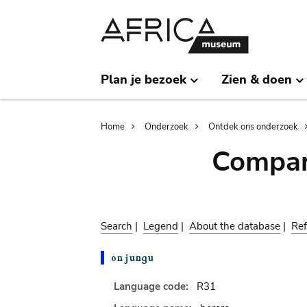
Skip
Skip
to
to
main
search
content
Plan je bezoek
Zien & doen
Breadcrumb
Home
Onderzoek
Ontdek ons onderzoek
Compar
Search
|
Legend
|
About the database
|
Ref
Language code:
R31