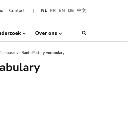
uur
Contact
NL
FR
EN
DE
中文
nderzoek
Over ons
Search
Comparative Bantu Pottery Vocabulary
abulary