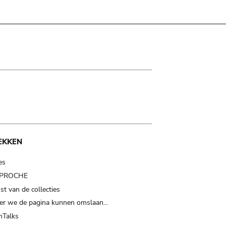
EKKEN
es
t PROCHE
t van de collecties
er we de pagina kunnen omslaan…
Talks