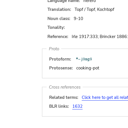
Language name:
herero
Translation:
Topf / Topf, Kochtopf
Noun class:
9-10
Tonality:
Reference:
Irle 1917:333; Brincker 1886
Proto
Protoform:
Protosense:
cooking-pot
Cross references
Related terms:
Click here to get all rel
BLR links:
1632