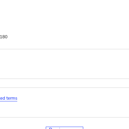
:180
ated terms