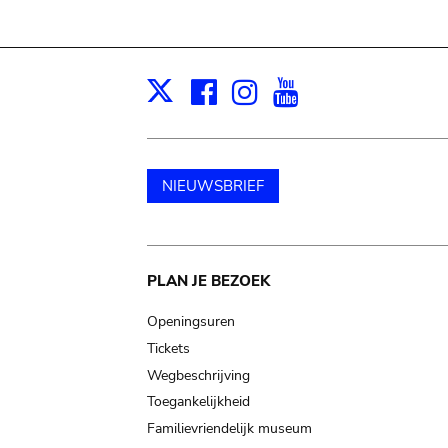
Facebook
Instagram
Youtube
Print
X
NIEUWSBRIEF
Main
PLAN JE BEZOEK
navigation
Openingsuren
Tickets
Wegbeschrijving
Toegankelijkheid
Familievriendelijk museum