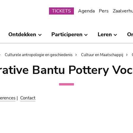
Submenu
TICKETS
Agenda
Pers
Zaalverh
Ontdekken
Participeren
Leren
O
Culturele antropologie en geschiedenis
Cultuur en Maatschappij
ative Bantu Pottery Voc
erences
|
Contact