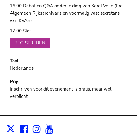
16:00 Debat en Q&A onder leiding van Karel Velle (Ere-
Algemeen Rijksarchivaris en voormalig vast secretaris
van KVAB)
17:00 Slot
REGISTREREN
Taal
Nederlands
Prijs
Inschrijven voor dit evenement is gratis, maar wel
verplicht.
Facebook
Instagram
Youtube
Print
X