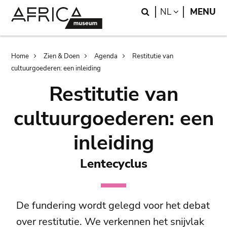
Skip
Skip
Search
LANGUAGE
NL
MENU
to
to
main
search
content
Breadcrumb
Home
Zien & Doen
Agenda
Restitutie van
cultuurgoederen: een inleiding
Restitutie van
cultuurgoederen: een
inleiding
Lentecyclus
De fundering wordt gelegd voor het debat
over restitutie. We verkennen het snijvlak