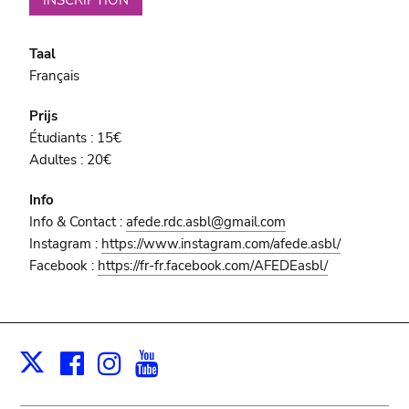
Taal
Français
Prijs
Étudiants : 15€
Adultes : 20€
Info
Info & Contact :
afede.rdc.asbl@gmail.com
Instagram :
https://www.instagram.com/afede.asbl/
Facebook :
https://fr-fr.facebook.com/AFEDEasbl/
Facebook
Instagram
Youtube
Print
X