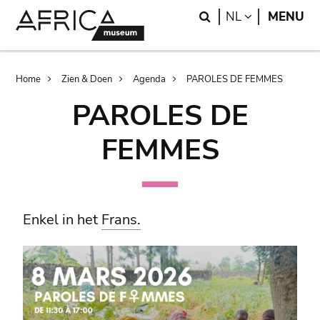
Skip
Skip
Search
LANGUAGE
NL
MENU
to
to
main
search
content
Breadcrumb
Home
Zien & Doen
Agenda
PAROLES DE FEMMES
PAROLES DE
FEMMES
Enkel in het
Frans.