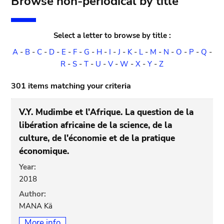
Browse non-periodical by title
Select a letter to browse by title :
A
-
B
-
C
-
D
-
E
-
F
-
G
-
H
-
I
-
J
-
K
-
L
-
M
-
N
-
O
-
P
-
Q
-
R
-
S
-
T
-
U
-
V
-
W
-
X
-
Y
-
Z
301 items matching your criteria
V.Y. Mudimbe et l'Afrique. La question de la
libération africaine de la science, de la
culture, de l'économie et de la pratique
économique.
Year:
2018
Author:
MANA Kä
More info