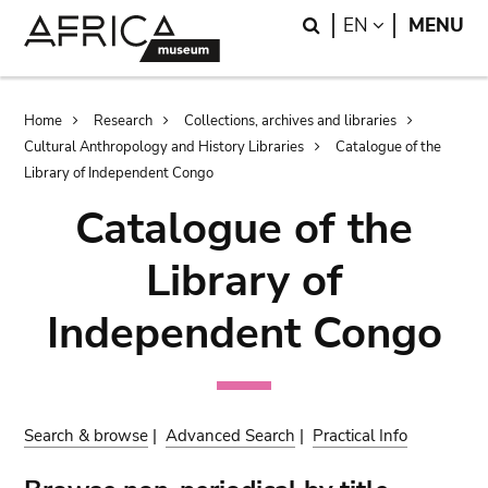
Skip
Skip
Search
LANGUAGE
EN
MENU
to
to
main
search
content
Breadcrumb
Home
Research
Collections, archives and libraries
Cultural Anthropology and History Libraries
Catalogue of the
Library of Independent Congo
Catalogue of the
Library of
Independent Congo
Search & browse
|
Advanced Search
|
Practical Info