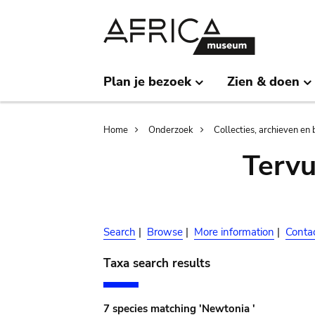
Skip
Skip
to
to
main
search
content
Plan je bezoek
Zien & doen
Breadcrumb
Home
Onderzoek
Collecties, archieven en 
Terv
Search
|
Browse
|
More information
|
Conta
Taxa search results
7 species matching 'Newtonia '