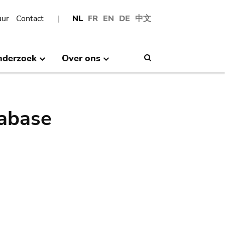
uur
Contact
NL
FR
EN
DE
中文
nderzoek
Over ons
Search
abase