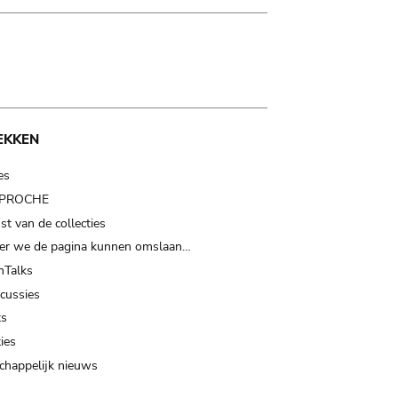
EKKEN
es
t PROCHE
t van de collecties
er we de pagina kunnen omslaan…
Talks
scussies
ts
ies
happelijk nieuws