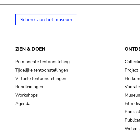
Schenk aan het museum
ZIEN & DOEN
ONTD
Permanente tentoonstelling
Collecti
Tijdelijke tentoonstellingen
Projec
Virtuele tentoonstellingen
Herkoms
Rondleidingen
Voorale
Workshops
Museum
Agenda
Film di
Podcas
Publicat
Wetensc