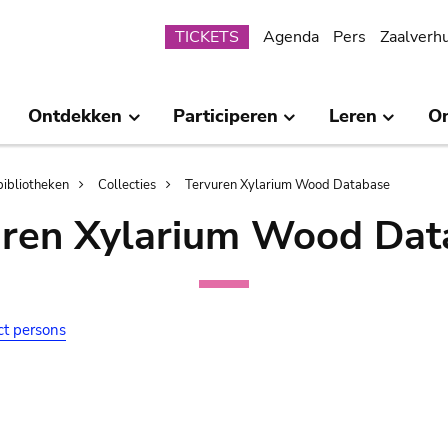
Submenu
TICKETS
Agenda
Pers
Zaalverh
Ontdekken
Participeren
Leren
O
bibliotheken
Collecties
Tervuren Xylarium Wood Database
uren Xylarium Wood Dat
ct persons