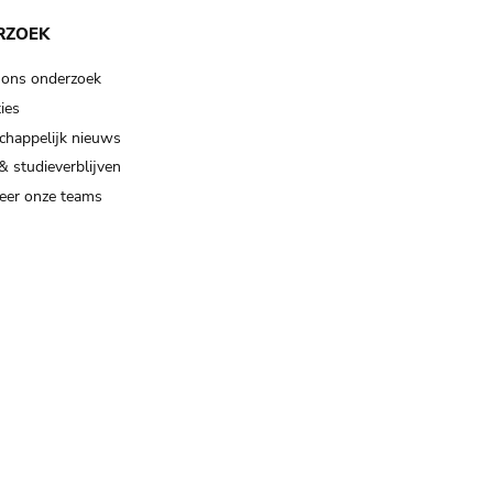
RZOEK
 ons onderzoek
ies
happelijk nieuws
& studieverblijven
eer onze teams