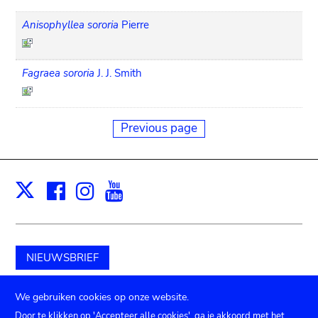
Anisophyllea sororia
Pierre
Fagraea sororia
J. J. Smith
Previous page
Facebook
Instagram
Youtube
Print
X
NIEUWSBRIEF
Schenk aan het museum
We gebruiken cookies op onze website.
Door te klikken op 'Accepteer alle cookies', ga je akkoord met het