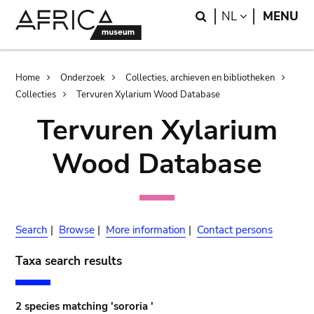
Skip
Skip
Search
LANGUAGE
NL
MENU
to
to
main
search
content
Breadcrumb
Home
Onderzoek
Collecties, archieven en bibliotheken
Collecties
Tervuren Xylarium Wood Database
Tervuren Xylarium
Wood Database
Search
|
Browse
|
More information
|
Contact persons
Taxa search results
2 species matching 'sororia '