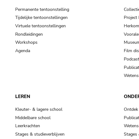
Permanente tentoonstelling
Collecti
Tijdelijke tentoonstellingen
Projec
Virtuele tentoonstellingen
Herkoms
Rondleidingen
Voorale
Workshops
Museum
Agenda
Film di
Podcas
Publicat
Wetensc
LEREN
ONDE
Kleuter- & lagere school
Ontdek
Middelbare school
Publicat
Leerkrachten
Wetensc
Stages & studieverblijven
Stages 