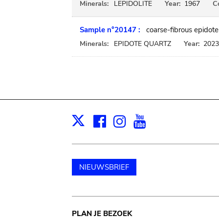
Minerals:
LEPIDOLITE
Year:
1967
C
Sample n°20147 :
coarse-fibrous epidote
Minerals:
EPIDOTE QUARTZ
Year:
2023
Facebook
Instagram
Youtube
Print
X
NIEUWSBRIEF
Main
PLAN JE BEZOEK