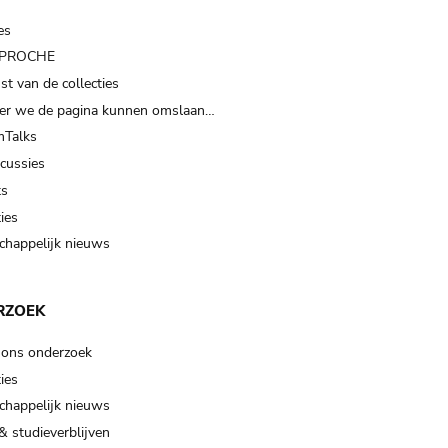
es
t PROCHE
t van de collecties
er we de pagina kunnen omslaan…
Talks
scussies
ts
ies
happelijk nieuws
RZOEK
 ons onderzoek
ies
happelijk nieuws
& studieverblijven