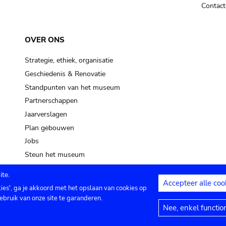
Contact
OVER ONS
Strategie, ethiek, organisatie
Geschiedenis & Renovatie
Standpunten van het museum
Partnerschappen
Jaarverslagen
Plan gebouwen
Jobs
Steun het museum
te.
Accepteer alle coo
kies', ga je akkoord met het opslaan van cookies op
ontact
Privacy instellingen
Juridische me
ebruik van onze site te garanderen.
Nee, enkel functio