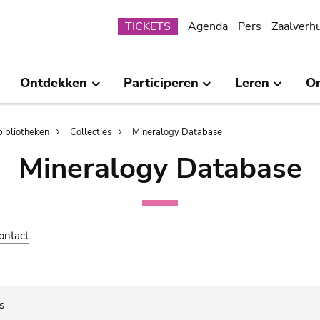
Submenu
TICKETS
Agenda
Pers
Zaalverh
Ontdekken
Participeren
Leren
O
bibliotheken
Collecties
Mineralogy Database
Mineralogy Database
ontact
s