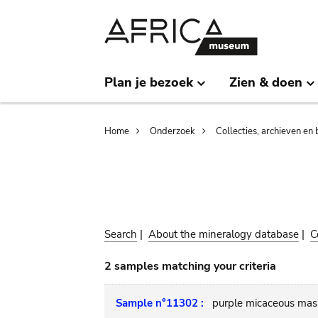
Skip
Skip
to
to
main
search
content
Plan je bezoek
Zien & doen
Breadcrumb
Home
Onderzoek
Collecties, archieven en 
Search
|
About the mineralogy database
|
C
2 samples matching your criteria
Sample n°11302 :
purple micaceous mas