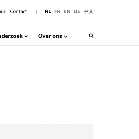
uur
Contact
NL
FR
EN
DE
中文
nderzoek
Over ons
Search