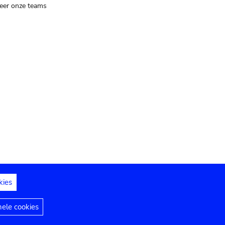
eer onze teams
kies
dedelingen
Toegankelijkheidsverklaring
nele cookies