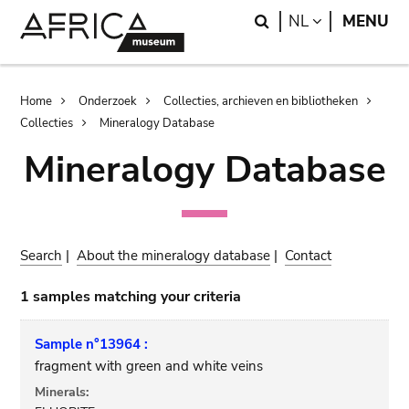
Skip
Skip
Search
LANGUAGE
NL
MENU
to
to
main
search
content
Breadcrumb
Home
Onderzoek
Collecties, archieven en bibliotheken
Collecties
Mineralogy Database
Mineralogy Database
Search
|
About the mineralogy database
|
Contact
1 samples matching your criteria
Sample n°13964 :
fragment with green and white veins
Minerals: