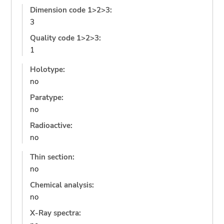
Dimension code 1>2>3:
3
Quality code 1>2>3:
1
Holotype:
no
Paratype:
no
Radioactive:
no
Thin section:
no
Chemical analysis:
no
X-Ray spectra: