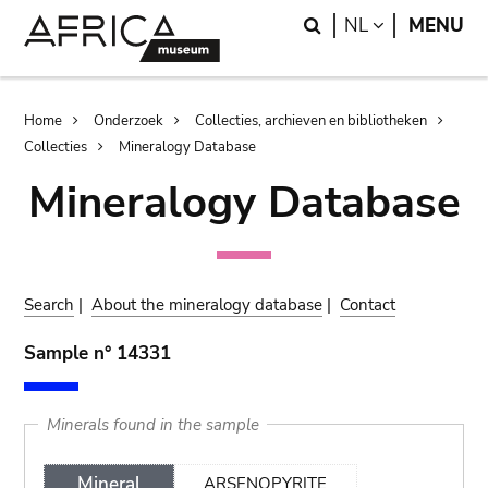
Skip
Skip
Search
LANGUAGE
NL
MENU
to
to
main
search
content
Breadcrumb
Home
Onderzoek
Collecties, archieven en bibliotheken
Collecties
Mineralogy Database
Mineralogy Database
Search
|
About the mineralogy database
|
Contact
Sample n° 14331
Minerals found in the sample
Mineral
ARSENOPYRITE