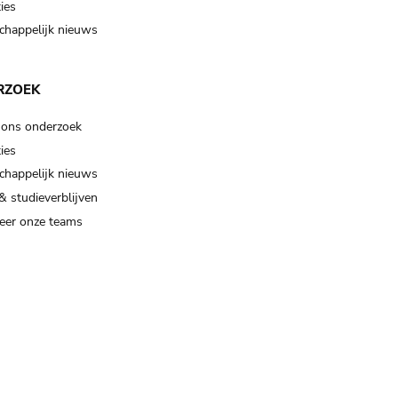
ies
happelijk nieuws
RZOEK
 ons onderzoek
ies
happelijk nieuws
& studieverblijven
eer onze teams