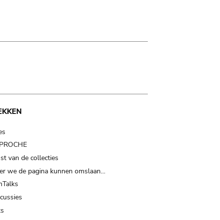
EKKEN
es
t PROCHE
t van de collecties
er we de pagina kunnen omslaan…
Talks
scussies
ts