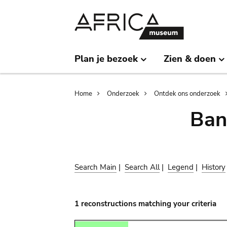
Skip
Skip
to
to
main
search
content
Plan je bezoek
Zien & doen
Breadcrumb
Home
Onderzoek
Ontdek ons onderzoek
Ban
Search Main
|
Search All
|
Legend
|
History
1 reconstructions matching your criteria