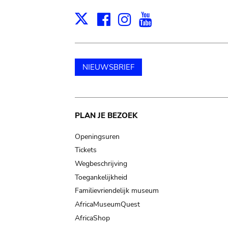
Facebook
Instagram
Youtube
Print
X
NIEUWSBRIEF
Main
PLAN JE BEZOEK
navigation
Openingsuren
Tickets
Wegbeschrijving
Toegankelijkheid
Familievriendelijk museum
AfricaMuseumQuest
AfricaShop