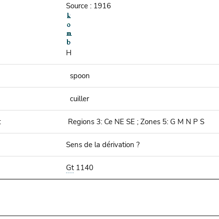
Source : 1916
H
spoon
cuiller
:
Regions 3: Ce NE SE ; Zones 5: G M N P S
Sens de la dérivation ?
Gt
1140