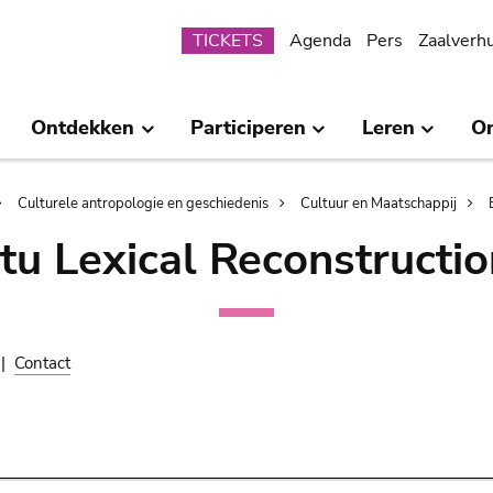
Submenu
TICKETS
Agenda
Pers
Zaalverh
Ontdekken
Participeren
Leren
O
Culturele antropologie en geschiedenis
Cultuur en Maatschappij
tu Lexical Reconstructio
|
Contact