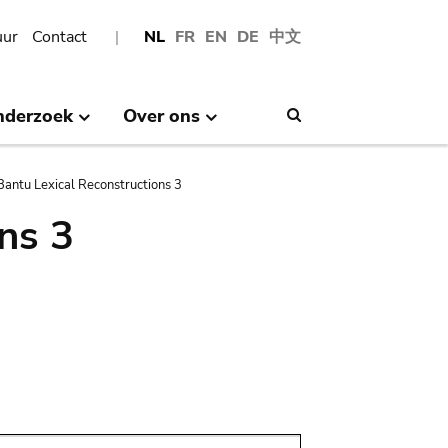
uur
Contact
NL
FR
EN
DE
中文
nderzoek
Over ons
Search
Bantu Lexical Reconstructions 3
ns 3