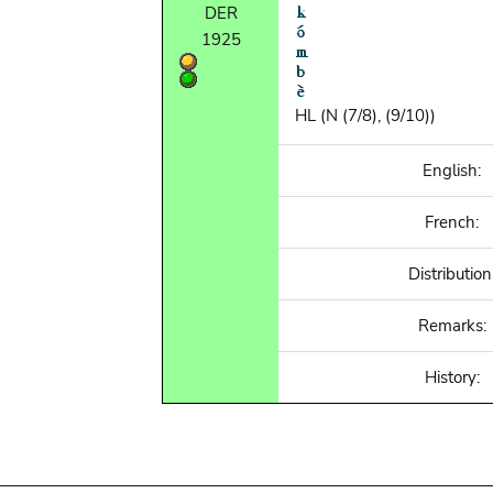
DER
1925
HL (N (7/8), (9/10))
English:
French:
Distribution
Remarks:
History: