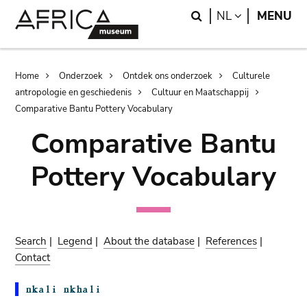
Skip
Skip
Search
LANGUAGE
NL
MENU
to
to
main
search
content
Breadcrumb
Home
Onderzoek
Ontdek ons onderzoek
Culturele
antropologie en geschiedenis
Cultuur en Maatschappij
Comparative Bantu Pottery Vocabulary
Comparative Bantu
Pottery Vocabulary
Search
|
Legend
|
About the database
|
References
|
Contact