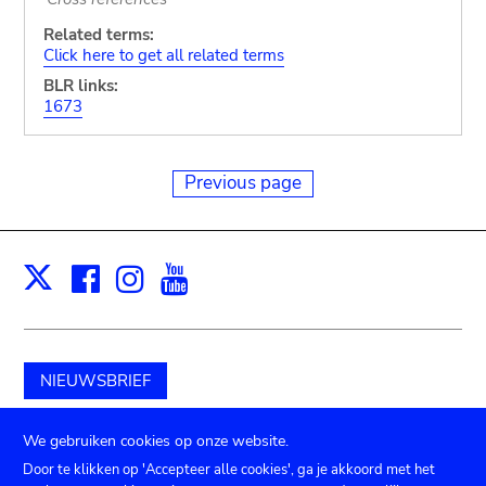
Related terms:
Click here to get all related terms
BLR links:
1673
Previous page
Facebook
Instagram
Youtube
Print
X
NIEUWSBRIEF
Schenk aan het museum
We gebruiken cookies op onze website.
Door te klikken op 'Accepteer alle cookies', ga je akkoord met het