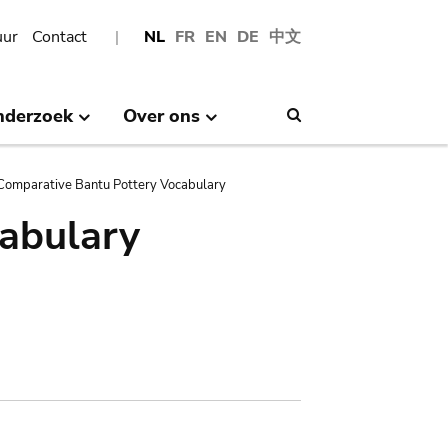
uur
Contact
NL
FR
EN
DE
中文
nderzoek
Over ons
Search
Comparative Bantu Pottery Vocabulary
abulary