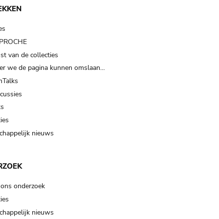
EKKEN
es
t PROCHE
t van de collecties
er we de pagina kunnen omslaan…
Talks
scussies
ts
ies
happelijk nieuws
RZOEK
 ons onderzoek
ies
happelijk nieuws