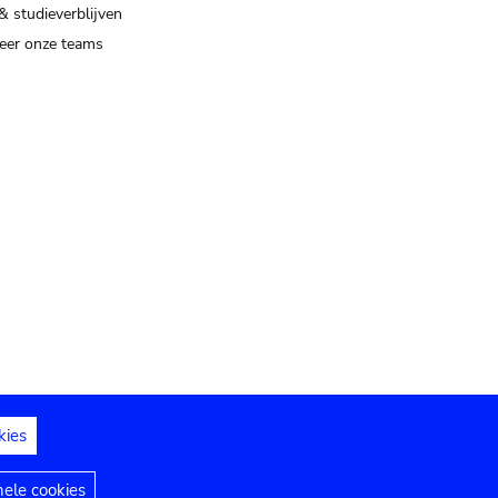
& studieverblijven
eer onze teams
kies
dedelingen
Toegankelijkheidsverklaring
nele cookies