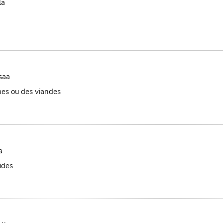
la
saa
mes ou des viandes
a
ides