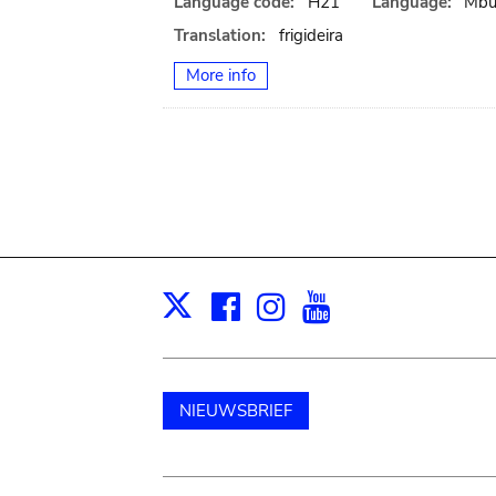
Language code:
H21
Language:
Mbu
Translation:
frigideira
More info
Facebook
Instagram
Youtube
Print
X
NIEUWSBRIEF