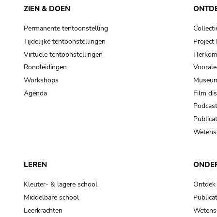
ZIEN & DOEN
ONTD
Permanente tentoonstelling
Collecti
Tijdelijke tentoonstellingen
Projec
Virtuele tentoonstellingen
Herkoms
Rondleidingen
Voorale
Workshops
Museum
Agenda
Film di
Podcas
Publicat
Wetensc
LEREN
ONDE
Kleuter- & lagere school
Ontdek
Middelbare school
Publicat
Leerkrachten
Wetensc