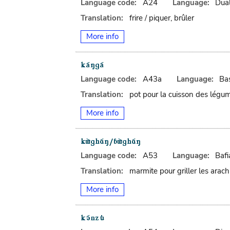
Language code:
A24
Language:
Dua
Translation:
frire / piquer, brûler
More info
Language code:
A43a
Language:
Ba
Translation:
pot pour la cuisson des légu
More info
Language code:
A53
Language:
Bafi
Translation:
marmite pour griller les arach
More info