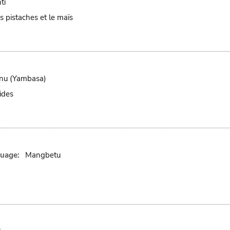
ti
es pistaches et le maïs
nu (Yambasa)
ides
uage:
Mangbetu