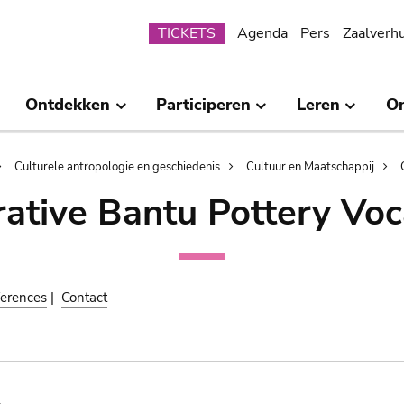
Submenu
TICKETS
Agenda
Pers
Zaalverh
Ontdekken
Participeren
Leren
O
Culturele antropologie en geschiedenis
Cultuur en Maatschappij
ative Bantu Pottery Voc
erences
|
Contact