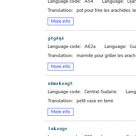
Language code:
A54
Language:
Djan
Translation:
pot pour frire les arachides, l
More info
Language code:
A62a
Language:
Gu
Translation:
marmite pour griller les arach
More info
Language code:
Central-Sudanic
Lang
Translation:
petit vase en terre
More info