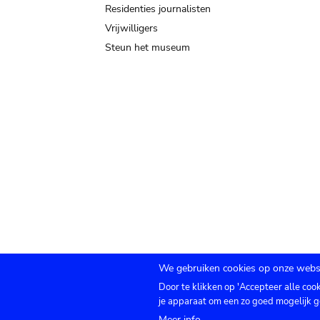
Residenties journalisten
Vrijwilligers
Steun het museum
We gebruiken cookies op onze websi
Door te klikken op 'Accepteer alle coo
Submenu
TICKETS
Agenda
Pers
Zaalverhuur
C
je apparaat om een zo goed mogelijk g
Meer info