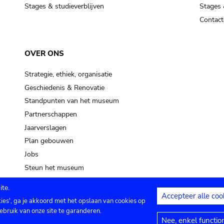
Stages & studieverblijven
Stages 
Contact
OVER ONS
Strategie, ethiek, organisatie
Geschiedenis & Renovatie
Standpunten van het museum
Partnerschappen
Jaarverslagen
Plan gebouwen
Jobs
Steun het museum
te.
Accepteer alle coo
kies', ga je akkoord met het opslaan van cookies op
ontact
Privacy instellingen
Juridische me
ebruik van onze site te garanderen.
Nee, enkel functio