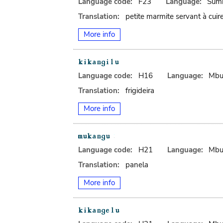
Language code:
F23
Language:
Sum
Translation:
petite marmite servant à cuire
More info
Language code:
H16
Language:
Mbu
Translation:
frigideira
More info
Language code:
H21
Language:
Mbu
Translation:
panela
More info