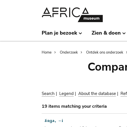
Skip
Skip
to
to
main
search
content
Plan je bezoek
Zien & doen
Breadcrumb
Home
Onderzoek
Ontdek ons onderzoek
Compar
Search
|
Legend
|
About the database
|
Ref
19 items matching your criteria