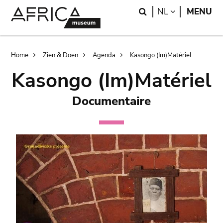
Skip
Skip
Search
LANGUAGE
NL
MENU
to
to
main
search
content
Breadcrumb
Home
Zien & Doen
Agenda
Kasongo (Im)Matériel
Kasongo (Im)Matériel
Documentaire