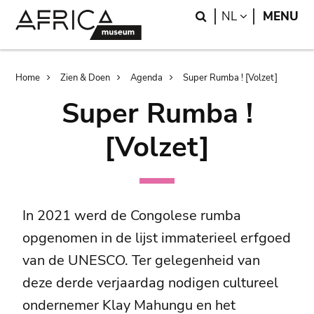
Skip
Skip
Search
LANGUAGE
NL
MENU
to
to
main
search
content
Breadcrumb
Home
Zien & Doen
Agenda
Super Rumba ! [Volzet]
Super Rumba !
[Volzet]
In 2021 werd de Congolese rumba
opgenomen in de lijst immaterieel erfgoed
van de UNESCO. Ter gelegenheid van
deze derde verjaardag nodigen cultureel
ondernemer Klay Mahungu en het