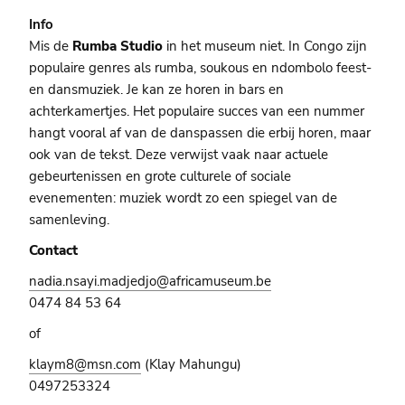
Info
Mis de
Rumba Studio
in het museum niet. In Congo zijn
populaire genres als rumba, soukous en ndombolo feest-
en dansmuziek. Je kan ze horen in bars en
achterkamertjes. Het populaire succes van een nummer
hangt vooral af van de danspassen die erbij horen, maar
ook van de tekst. Deze verwijst vaak naar actuele
gebeurtenissen en grote culturele of sociale
evenementen: muziek wordt zo een spiegel van de
samenleving.
Contact
nadia.nsayi.madjedjo@africamuseum.be
0474 84 53 64
of
klaym8@msn.com
(Klay Mahungu)
0497253324