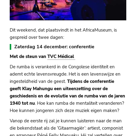
Dit weekend, dat plaatsvindt in het AfricaMuseum, is
gespreid over twee dagen:
Zaterdag 14 december: conferentie
Met de steun van
TVC Médical
De rumba is verankerd in de Congolese identiteit en
ademt echte levensvreugde. Het is een levenswijze en
ingesteldheid van de geest.
Tijdens de conferentie
geeft Klay Mahungu een uiteenzetting over de
geschiedenis en de evolutie van de rumba van de jaren
1940 tot nu
. Hoe kan rumba de mentaliteit veranderen?
Hoe kunnen jongeren zich deze muziek eigen maken?
Vanop de eerste rij zal je kunnen luisteren naar de man
die bekendstaat als de ‘Gitaarmagiër’: artiest, componist
en arrangeur Pépé Felly Manuaku. Hij zal vertellen over