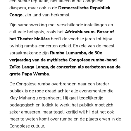
een sterke reputatie, niet alleen in de Congolese
diaspora, maar ook in de
Democratische Republiek
Congo
, zijn land van herkomst.
Zijn samenwerking met verschillende instellingen en
culturele hotspots, zoals het
AfricaMuseum, Bozar of
het Theater Molière
heeft de voorbije jaren tot bijna
twintig rumba-concerten geleid. Enkele van de meest
spraakmakende zijn
Rumba Lumumba, de 50e
verjaardag van de mythische Congolese rumba-band
Zaïko Langa Langa, de concerten als eerbetoon aan de
grote Papa Wemba
.
De Congolese rumba overbrengen naar een breder
publiek is de rode draad achter alle evenementen die
Klay Mahungu organiseert. Hij gaat tegelijkertijd
pedagogisch en ludiek te werk: het publiek moet zich
zeker amuseren, maar tegelijkertijd wil hij dat het ook
meer te weten komt over rumba en de plaats ervan in de
Congolese cultuur.