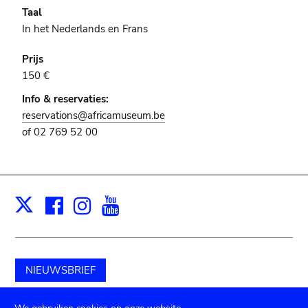
Taal
In het Nederlands en Frans
Prijs
150 €
Info & reservaties:
reservations@africamuseum.be
of 02 769 52 00
Facebook
Instagram
Youtube
Print
X
NIEUWSBRIEF
Schenk aan het museum