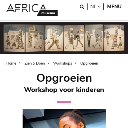
Skip
Skip
Search
LANGUAGE
NL
MENU
to
to
main
search
content
Breadcrumb
Home
Zien & Doen
Workshops
Opgroeien
Opgroeien
Workshop voor kinderen