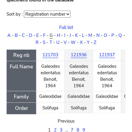
specimens found in the database
Sort by :
Sort
order
Full list
A
-
B
-
C
-
D
-
E
-
F
-
G
-
H
-
I
-
J
-
K
-
L
-
M
-
N
-
O
-
P
-
Q
-
R
-
S
-
T
-
U
-
V
-
W
-
X
-
Y
-
Z
Reg nb
121703
121936
121937
1
Full Name
Galeodes
Galeodes
Galeodes
Ga
edentatus
edentatus
edentatus
g
Benoit,
Benoit,
Benoit,
P
1964
1964
1964
Family
Galeodidae
Galeodidae
Galeodidae
Gal
Order
Solifuga
Solifuga
Solifuga
So
Previous
1
2
3
...
7
8
9