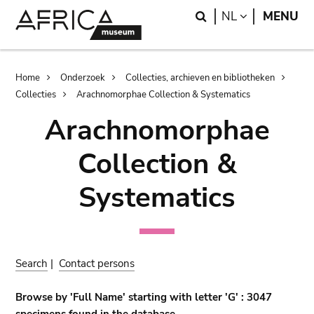
Skip
Skip
Search
LANGUAGE
NL
MENU
to
to
main
search
content
Breadcrumb
Home
Onderzoek
Collecties, archieven en bibliotheken
Collecties
Arachnomorphae Collection & Systematics
Arachnomorphae
Collection &
Systematics
Search
|
Contact persons
Browse by 'Full Name' starting with letter 'G' : 3047