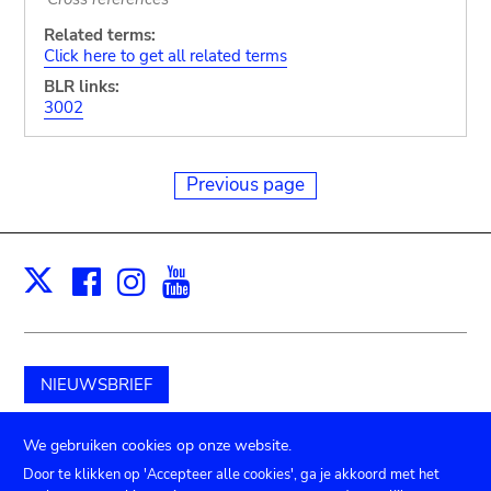
Related terms:
Click here to get all related terms
BLR links:
3002
Previous page
Facebook
Instagram
Youtube
Print
X
NIEUWSBRIEF
Schenk aan het museum
We gebruiken cookies op onze website.
Door te klikken op 'Accepteer alle cookies', ga je akkoord met het