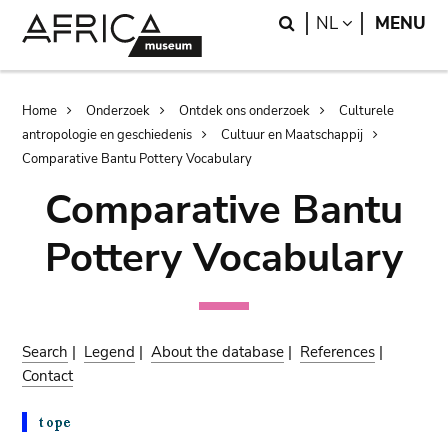
Skip
Skip
Search
LANGUAGE
NL
MENU
to
to
main
search
content
Breadcrumb
Home
Onderzoek
Ontdek ons onderzoek
Culturele
antropologie en geschiedenis
Cultuur en Maatschappij
Comparative Bantu Pottery Vocabulary
Comparative Bantu
Pottery Vocabulary
Search
|
Legend
|
About the database
|
References
|
Contact