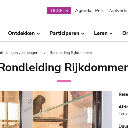
Submenu
TICKETS
Agenda
Pers
Zaalverh
Ontdekken
Participeren
Leren
O
dleidingen voor jongeren
Rondleiding Rijkdommen
Rondleiding Rijkdomme
Rese
Afr
Leuv
Duu