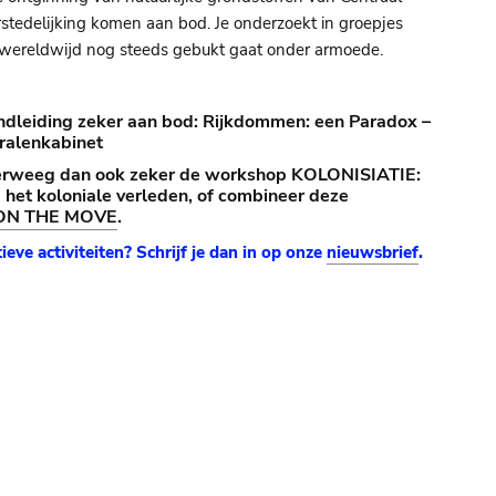
tedelijking komen aan bod. Je onderzoekt in groepjes
s wereldwijd nog steeds gebukt gaat onder armoede.
ndleiding zeker aan bod: Rijkdommen: een Paradox –
eralenkabinet
verweeg dan ook zeker de workshop KOLONISIATIE:
p het koloniale verleden, of combineer deze
ON THE MOVE
.
ieve activiteiten? Schrijf je dan in op onze
nieuwsbrief
.