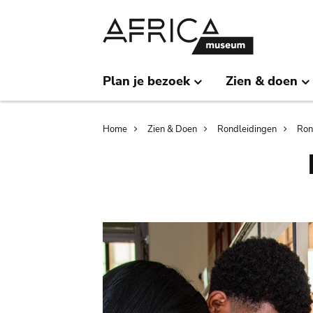
Skip
Skip
to
to
main
search
content
Plan je bezoek
Zien & doen
Breadcrumb
Home
Zien & Doen
Rondleidingen
Ron