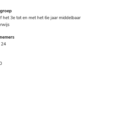
lgroep
f het 3e tot en met het 6e jaar middelbaar
rwijs
lnemers
 24
0