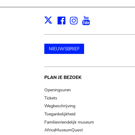
Facebook
Instagram
Youtube
Print
X
NIEUWSBRIEF
Main
PLAN JE BEZOEK
navigation
Openingsuren
Tickets
Wegbeschrijving
Toegankelijkheid
Familievriendelijk museum
AfricaMuseumQuest