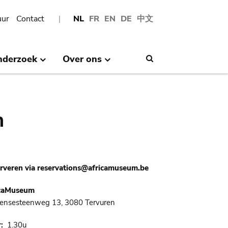
uur
Contact
NL
FR
EN
DE
中文
nderzoek
Over ons
Search
n
rveren via reservations@africamuseum.be
icaMuseum
ensesteenweg 13, 3080 Tervuren
r
1.30u