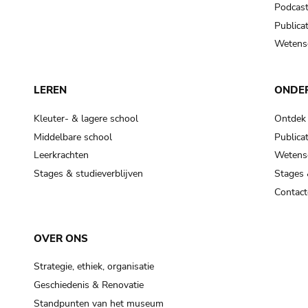
Podcas
Publicat
Wetensc
LEREN
ONDE
Kleuter- & lagere school
Ontdek
Middelbare school
Publicat
Leerkrachten
Wetensc
Stages & studieverblijven
Stages 
Contact
OVER ONS
Strategie, ethiek, organisatie
Geschiedenis & Renovatie
Standpunten van het museum