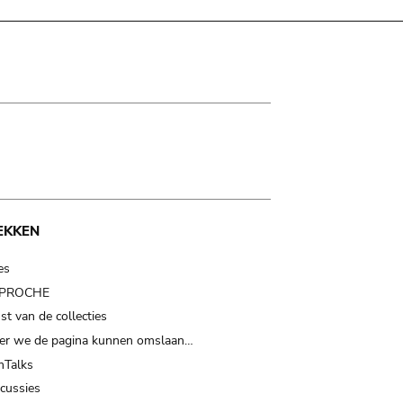
EKKEN
es
t PROCHE
t van de collecties
er we de pagina kunnen omslaan…
Talks
scussies