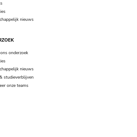
ts
ies
happelijk nieuws
RZOEK
 ons onderzoek
ies
happelijk nieuws
& studieverblijven
eer onze teams