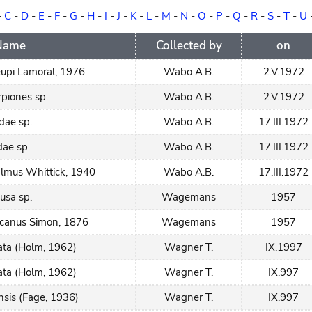
-
C
-
D
-
E
-
F
-
G
-
H
-
I
-
J
-
K
-
L
-
M
-
N
-
O
-
P
-
Q
-
R
-
S
-
T
-
U
 Name
Collected by
on
eupi Lamoral, 1976
Wabo A.B.
2.V.1972
piones sp.
Wabo A.B.
2.V.1972
idae sp.
Wabo A.B.
17.III.1972
dae sp.
Wabo A.B.
17.III.1972
lmus Whittick, 1940
Wabo A.B.
17.III.1972
usa sp.
Wagemans
1957
icanus Simon, 1876
Wagemans
1957
nata (Holm, 1962)
Wagner T.
IX.1997
nata (Holm, 1962)
Wagner T.
IX.997
sis (Fage, 1936)
Wagner T.
IX.997