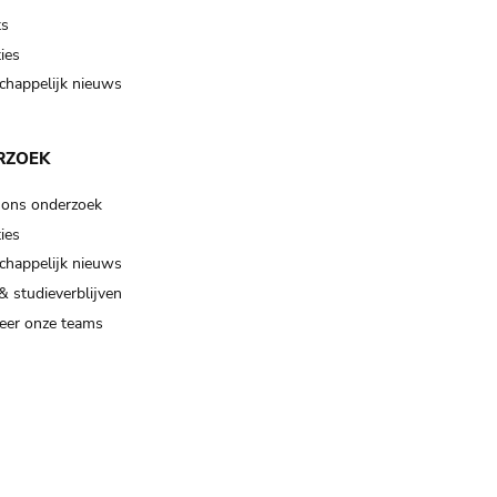
ts
ies
happelijk nieuws
RZOEK
 ons onderzoek
ies
happelijk nieuws
& studieverblijven
eer onze teams