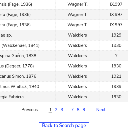
sis (Fage, 1936)
Wagner T.
IX.997
fera (Fage, 1936)
Wagner T.
IX.997
fera (Fage, 1936)
Wagner T.
IX.997
dae sp.
Walckiers
1929
i (Walckenaer, 1841)
Walckiers
1930
ispina Guérin, 1838
Walckiers
?
us (Degeer, 1778)
Walckiers
1930
icanus Simon, 1876
Walckiers
1921
lmus Whittick, 1940
Walckiers
1939
egia Fabricus
Walckiers
1930
Previous
1
2
3
...
7
8
9
Next
Back to Search page