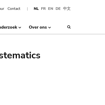
uur
Contact
NL
FR
EN
DE
中文
nderzoek
Over ons
Search
stematics