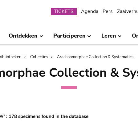
Submenu
TICKETS
Agenda
Pers
Zaalverh
Ontdekken
Participeren
Leren
O
bibliotheken
Collecties
Arachnomorphae Collection & Systematics
orphae Collection & Sy
'W' : 178 specimens found in the database