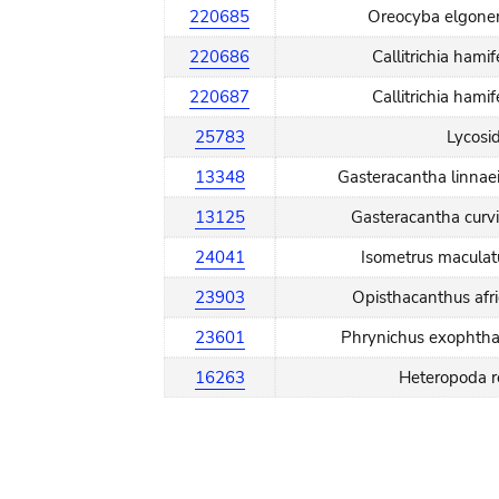
220685
Oreocyba elgonen
220686
Callitrichia hami
220687
Callitrichia hami
25783
Lycosi
13348
Gasteracantha linnae
13125
Gasteracantha curv
24041
Isometrus maculat
23903
Opisthacanthus afr
23601
Phrynichus exophtha
16263
Heteropoda r