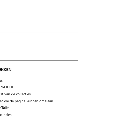
EKKEN
es
t PROCHE
t van de collecties
er we de pagina kunnen omslaan…
Talks
scussies