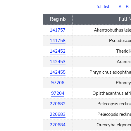
order
full list
A
-
B
Reg nb
Full
141757
Akentrobuthus lel
141758
Pseudoscor
142452
Theridi
142453
Aranei
142455
Phrynichus exophtha
97206
Phoney
97204
Opisthacanthus afr
220682
Pelecopsis recli
220683
Pelecopsis recli
220684
Oreocyba elgonen