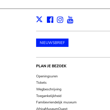
Facebook
Instagram
Youtube
Print
X
NIEUWSBRIEF
Main
PLAN JE BEZOEK
navigation
Openingsuren
Tickets
Wegbeschrijving
Toegankelijkheid
Familievriendelijk museum
AfricaMuseumQuest