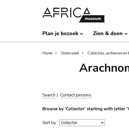
Skip
Skip
to
to
main
search
content
Plan je bezoek
Zien & doen
Breadcrumb
Home
Onderzoek
Collecties, archieven en 
Arachnom
Search
|
Contact persons
Browse by 'Collector' starting with letter 
Sort by :
Sort