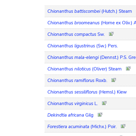
Chionanthus battiscombei
(Hutch.) Stearn
Chionanthus broomeanus
(Horne ex Oliv.) A
Chionanthus compactus
Sw.
Chionanthus ligustrinus
(Sw.) Pers.
Chionanthus mala-elengi
(Dennst.) P.S. Gr
Chionanthus niloticus
(Oliver) Stearn
Chionanthus ramiflorus
Roxb.
Chionanthus sessiliflorus
(Hemsl.) Kiew
Chionanthus virginicus
L.
Dekindtia africana
Gilg
Forestiera acuminata
(Michx.) Poir.