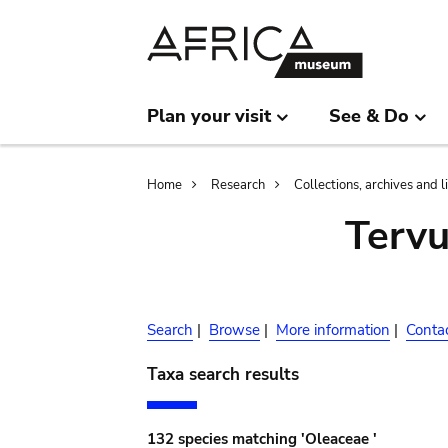
Skip
Skip
to
to
main
search
content
Plan your visit
See & Do
Breadcrumb
Home
Research
Collections, archives and l
Terv
Search
|
Browse
|
More information
|
Conta
Taxa search results
132 species matching 'Oleaceae '