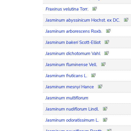
Fraxinus velutina
Torr.
Jasminum abyssinicum
Hochst. ex DC.
Jasminum arborescens
Roxb.
Jasminum bakeri
Scott-Elliot
Jasminum dichotomum
Vahl
Jasminum fluminense
Vell.
Jasminum fruticans
L.
Jasminum mesnyi
Hance
Jasminum multiflorum
Jasminum nudiflorum
Lindl.
Jasminum odoratissimum
L.