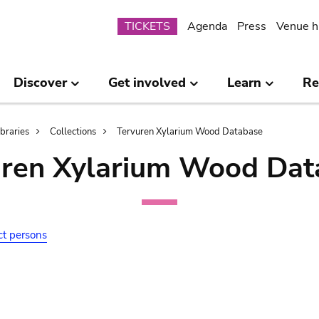
Submenu
TICKETS
Agenda
Press
Venue h
Discover
Get involved
Learn
Re
ibraries
Collections
Tervuren Xylarium Wood Database
uren Xylarium Wood Dat
ct persons