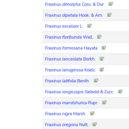
Fraxinus dimorpha
Coss. & Dur.
Fraxinus dipetala
Hook. & Arn.
Fraxinus excelsior
L.
Fraxinus floribunda
Wall.
Fraxinus formosana
Hayata
Fraxinus lanceolata
Borkh.
Fraxinus lanuginosa
Koidz.
Fraxinus latifolia
Benth.
Fraxinus longicuspis
Siebold & Zucc.
Fraxinus mandshurica
Rupr.
Fraxinus nigra
Marsh.
Fraxinus oregona
Nutt.