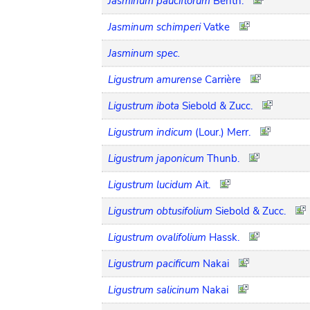
Jasminum pauciflorum
Benth.
Jasminum schimperi
Vatke
Jasminum spec.
Ligustrum amurense
Carrière
Ligustrum ibota
Siebold & Zucc.
Ligustrum indicum
(Lour.) Merr.
Ligustrum japonicum
Thunb.
Ligustrum lucidum
Ait.
Ligustrum obtusifolium
Siebold & Zucc.
Ligustrum ovalifolium
Hassk.
Ligustrum pacificum
Nakai
Ligustrum salicinum
Nakai