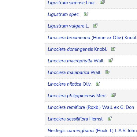
Ligustrum sinense
Lour.
Ligustrum spec.
Ligustrum vulgare
L.
Linociera broomeana
(Horne ex Oliv.) Knobl
Linociera domingensis
Knobl.
Linociera macrophylla
Wall.
Linociera malabarica
Wall.
Linociera nilotica
Oliv.
Linociera philippinensis
Merr.
Linociera ramiflora
(Roxb.) Wall. ex G. Don
Linociera sessiliflora
Hemsl.
Nestegis cunninghamii
(Hook. f.) L.A.S. Joh