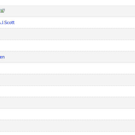
.J.Scott
een