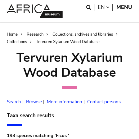
Skip
Skip
Search
LANGUAGE
EN
MENU
to
to
main
search
content
Breadcrumb
Home
Research
Collections, archives and libraries
Collections
Tervuren Xylarium Wood Database
Tervuren Xylarium
Wood Database
Search
|
Browse
|
More information
|
Contact persons
Taxa search results
193 species matching 'Ficus '