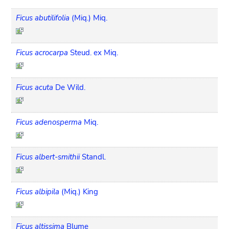
Ficus abutilifolia
(Miq.) Miq.
Ficus acrocarpa
Steud. ex Miq.
Ficus acuta
De Wild.
Ficus adenosperma
Miq.
Ficus albert-smithii
Standl.
Ficus albipila
(Miq.) King
Ficus altissima
Blume