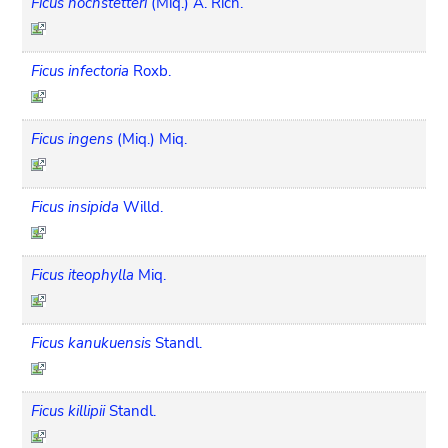
Ficus hochstetteri
(Miq.) A. Rich.
Ficus infectoria
Roxb.
Ficus ingens
(Miq.) Miq.
Ficus insipida
Willd.
Ficus iteophylla
Miq.
Ficus kanukuensis
Standl.
Ficus killipii
Standl.