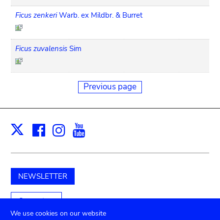
Ficus zenkeri
Warb. ex Mildbr. & Burret
Ficus zuvalensis
Sim
Previous page
Facebook
Instagram
Youtube
Print
X
NEWSLETTER
Support us
We use cookies on our website