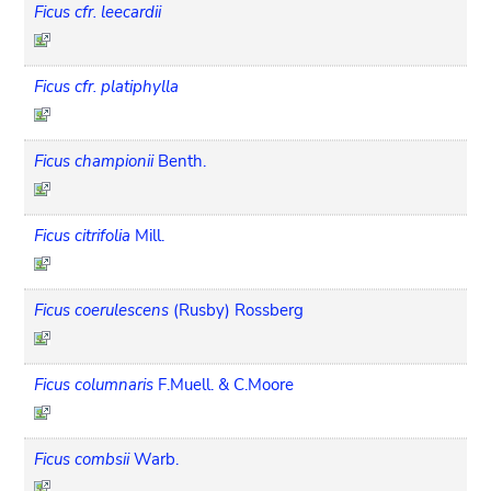
Ficus cfr. leecardii
Ficus cfr. platiphylla
Ficus championii
Benth.
Ficus citrifolia
Mill.
Ficus coerulescens
(Rusby) Rossberg
Ficus columnaris
F.Muell. & C.Moore
Ficus combsii
Warb.