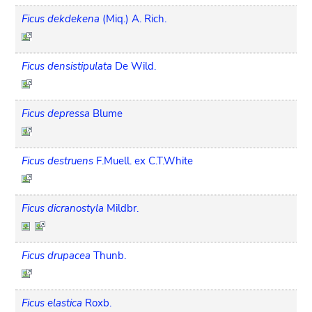
Ficus dekdekena
(Miq.) A. Rich.
Ficus densistipulata
De Wild.
Ficus depressa
Blume
Ficus destruens
F.Muell. ex C.T.White
Ficus dicranostyla
Mildbr.
Ficus drupacea
Thunb.
Ficus elastica
Roxb.